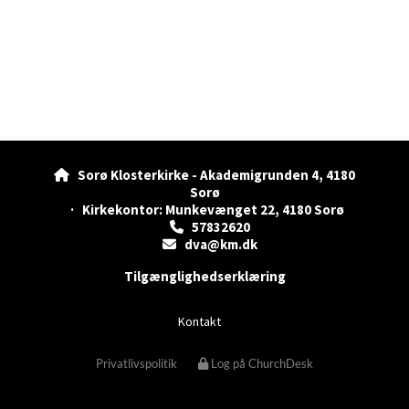
Sorø Klosterkirke - Akademigrunden 4, 4180

Sorø
· Kirkekontor: Munkevænget 22, 4180 Sorø
57832620

dva@km.dk

Tilgænglighedserklæring
Kontakt
Privatlivspolitik
Log på ChurchDesk