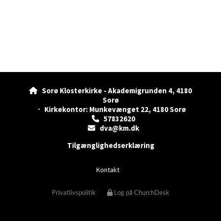
Sorø Klosterkirke - Akademigrunden 4, 4180

Sorø
· Kirkekontor: Munkevænget 22, 4180 Sorø
57832620

dva@km.dk

Tilgænglighedserklæring
Kontakt
Privatlivspolitik
Log på ChurchDesk