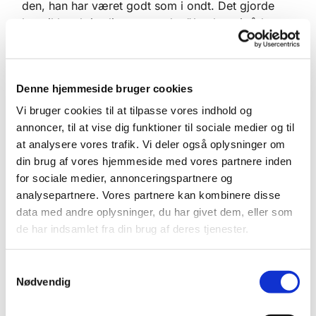
den, han har været godt som i ondt. Det gjorde
ham ikke ukristelig, men ordet ”Jeg har ej råd at
miste/ den mindste lille time, / den bar sin skærv til
den, jeg blev! / hver fryd, hver spot, hver tant jeg
drev/ jeg gemmer til det sidste” rummer noget
Denne hjemmeside bruger cookies
afgørende i opgøret med Johannes Jørgensen.
Vi bruger cookies til at tilpasse vores indhold og
Der er noget mærkeligt i, at man skal udslette
annoncer, til at vise dig funktioner til sociale medier og til
sin fortid, sit tidligere jeg, for hvis man er villig til
at analysere vores trafik. Vi deler også oplysninger om
at svigte sit gamle jeg, hvad eller hvem er man så
din brug af vores hjemmeside med vores partnere inden
også villig til at svigte? Ja, man kan have syndet,
for sociale medier, annonceringspartnere og
man kan have taget fejl i livsvigtige ting, men man
analysepartnere. Vores partnere kan kombinere disse
kan ikke have været en anden end den, man stadig
data med andre oplysninger, du har givet dem, eller som
er. For hvis man ikke er tro mod sig selv - og det
de har indsamlet fra din brug af deres tjenester.
er ikke det samme som at være tilfreds med sig
selv - hvordan skal man så være tro mod andre?
S
Hvis den bodfærdige synder skal optræde
Nødvendig
a
skinnende ren og klar, fordi Gud først da kan
m