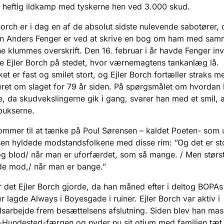
i heftig ildkamp med tyskerne hen ved 3.000 skud.
ch er i dag en af de absolut sidste nulevende sabotører, 
en Anders Fenger er ved at skrive en bog om ham med samm
 klummes overskrift. Den 16. februar i år havde Fenger inv
de Ejler Borch på stedet, hvor værnemagtens tankanlæg lå.
et er fast og smilet stort, og Ejler Borch fortæller straks 
eret om slaget for 79 år siden. På spørgsmålet om hvordan
, da skudvekslingerne gik i gang, svarer han med et smil, 
 bukserne.
er til at tænke på Poul Sørensen – kaldet Poeten- som 
en hyldede modstandsfolkene med disse rim: ”Og det er sto
og blod/ når man er uforfærdet, som så mange. / Men størst 
de mod,/ når man er bange.”
et Ejler Borch gjorde, da han måned efter i deltog BOPAs
er lagde Always i Boyesgade i ruiner. Ejler Borch var aktiv i
arbejde frem besættelsens afslutning. Siden blev han mas
Hundested-færgen og nyder nu sit otium med familien tæt