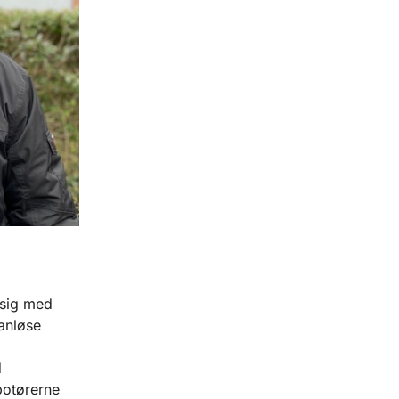
 sig med
anløse
d
botørerne