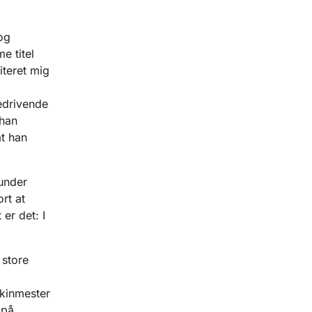
og
e titel
iteret mig
medrivende
 han
at han
under
rt at
er det: I
 store
kinmester
 på.