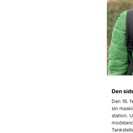
Den sid
Den 16. f
sin mask
station. 
modstand
Tankstell