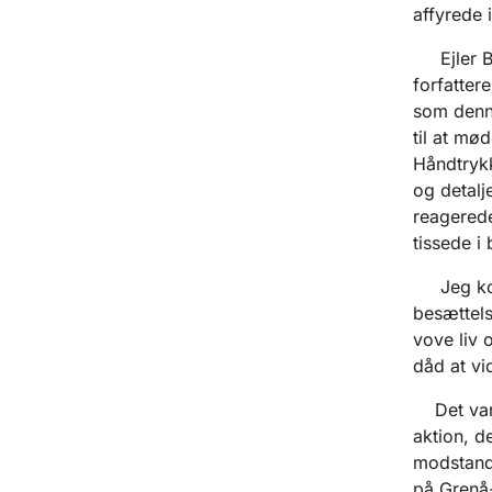
affyrede 
Ejler Bor
forfatter
som denne
til at mø
Håndtrykk
og detalj
reagerede
tissede i
Jeg komm
besættels
vove liv 
dåd at vi
Det var d
aktion, d
modstands
på Grenå-