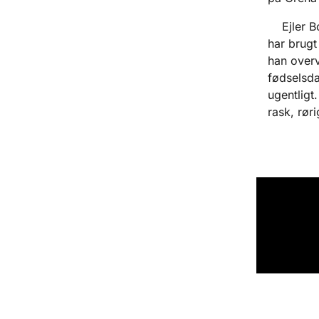
Ejler Bor
har brugt 
han overv
fødselsda
ugentligt
rask, rø