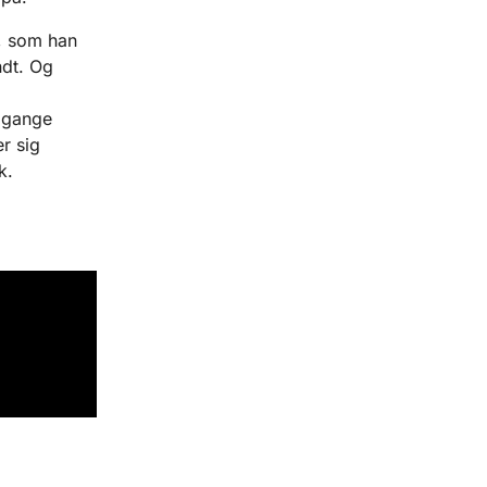
, som han
ndt. Og
e gange
r sig
n stok.