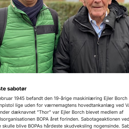
ste sabotør
ebruar 1945 befandt den 19-årige maskinlæring Ejler Borch
inpistol lige uden for værnemagtens hovedtankanlæg ved V
Under dæknavnet ”Thor” var Ejler Borch blevet medlem af
sorganisationen BOPA året forinden. Sabotageaktionen ve
e skulle blive BOPAs hårdeste skudveksling nogensinde. Sa