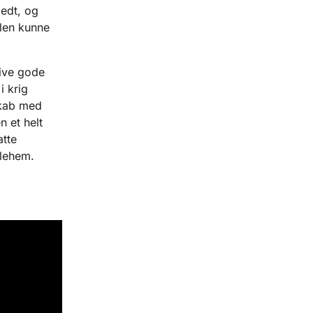
bedt, og
elen kunne
ive gode
 krig
skab med
 et helt
tte
tlehem.