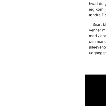
hvad de g
jeg kom j
ændre De
Snart ble
venner m
mod Japan
den mand,
juleevent
udgangspu