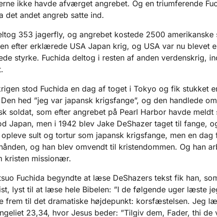
rne ikke havde afværget angrebet. Og en triumferende Fuc
da det andet angreb satte ind.
tog 353 jagerfly, og angrebet kostede 2500 amerikanske 
gen efter erklærede USA Japan krig, og USA var nu blevet e
rede styrke. Fuchida deltog i resten af anden verdenskrig, in
.
gen stod Fuchida en dag af toget i Tokyo og fik stukket e
 Den hed ”jeg var japansk krigsfange”, og den handlede om
k soldat, som efter angrebet på Pearl Harbor havde meldt si
d Japan, men i 1942 blev Jake DeShazer taget til fange, o
t opleve sult og tortur som japansk krigsfange, men en dag 
 hånden, og han blev omvendt til kristendommen. Og han a
 kristen missionær.
o Fuchida begyndte at læse DeShazers tekst fik han, som
st, lyst til at læse hele Bibelen: ”I de følgende uger læste jeg
 frem til det dramatiske højdepunkt: korsfæstelsen. Jeg læ
geliet 23,34, hvor Jesus beder: ”Tilgiv dem, Fader, thi de 