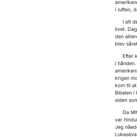
amerikane
i luften, 
I alt del
livet. Da
den allie
blev såret
Efter kri
i hånden.
amerikans
krigen mo
kom til a
Bibelen i
siden som
Da Mitsu
var hindui
Jeg nåede
Lukasevan