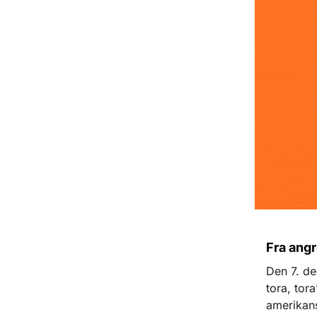
Fra angr
Den 7. de
tora, tor
amerikans