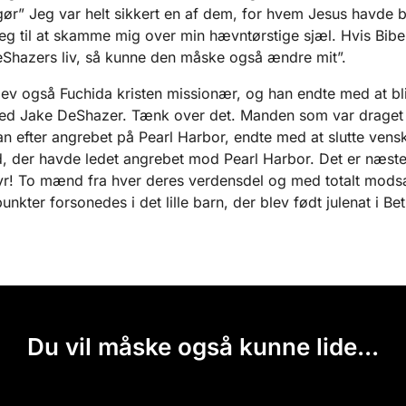
ør” Jeg var helt sikkert en af dem, for hvem Jesus havde 
eg til at skamme mig over min hævntørstige sjæl. Hvis Bib
Shazers liv, så kunne den måske også ændre mit”.
v også Fuchida kristen missionær, og han endte med at bl
ed Jake DeShazer. Tænk over det. Manden som var draget i
 efter angrebet på Pearl Harbor, endte med at slutte ven
 der havde ledet angrebet mod Pearl Harbor. Det er næsten
yr! To mænd fra hver deres verdensdel og med totalt modsa
nkter forsonedes i det lille barn, der blev født julenat i Be
Du vil måske også kunne lide...