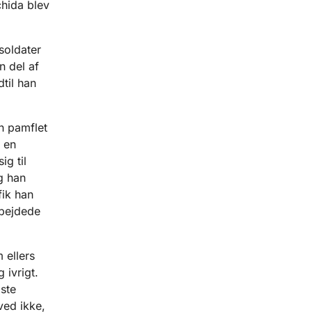
hida blev
soldater
n del af
dtil han
n pamflet
 en
g til
g han
fik han
rbejdede
 ellers
 ivrigt.
ste
ved ikke,