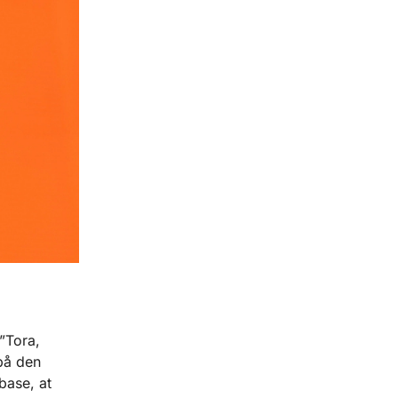
”Tora,
 på den
base, at