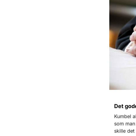
Det god
Kumbel al
som man s
skille de