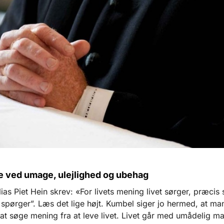
e ved umage, ulejlighed og ubehag
ias Piet Hein skrev: «For livets mening livet sørger, præcis
pørger”. Læs det lige højt. Kumbel siger jo hermed, at ma
t at søge mening fra at leve livet. Livet går med umådelig ma