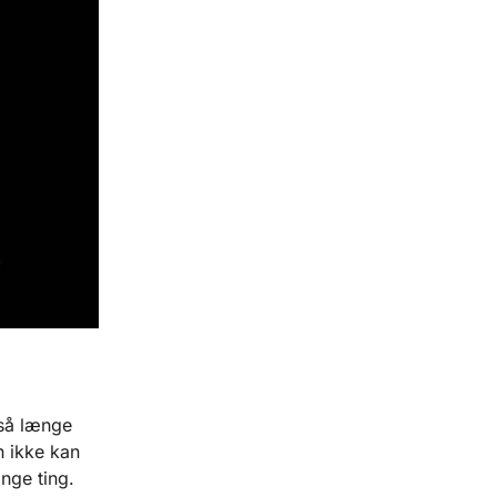
 så længe
n ikke kan
nge ting.