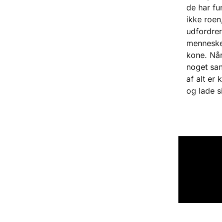
de har fu
ikke roen
udfordrer
menneske,
kone. Når 
noget san
af alt er 
og lade s