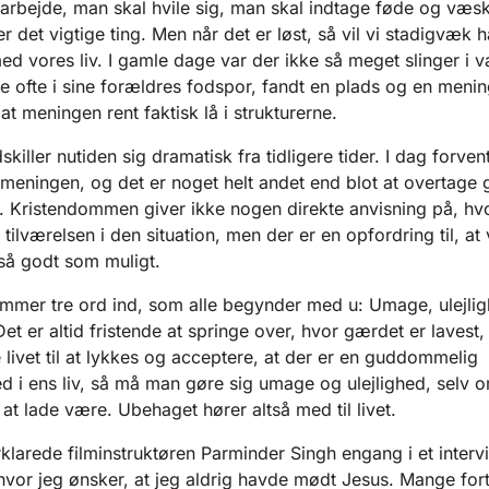
arbejde, man skal hvile sig, man skal indtage føde og væsk
 det vigtige ting. Men når det er løst, så vil vi stadigvæk 
d vores liv. I gamle dage var der ikke så meget slinger i v
e ofte i sine forældres fodspor, fandt en plads og en meni
at meningen rent faktisk lå i strukturerne.
iller nutiden sig dramatisk fra tidligere tider. I dag forvent
meningen, og det er noget helt andet end blot at overtage 
r. Kristendommen giver ikke nogen direkte anvisning på, hv
tilværelsen i den situation, men der er en opfordring til, at 
så godt som muligt.
er tre ord ind, som alle begynder med u: Umage, ulejli
et er altid fristende at springe over, hvor gærdet er lavest
livet til at lykkes og acceptere, at der er en guddommelig
 i ens liv, så må man gøre sig umage og ulejlighed, selv o
t lade være. Ubehaget hører altså med til livet.
arede filminstruktøren Parminder Singh engang i et interv
hvor jeg ønsker, at jeg aldrig havde mødt Jesus. Mange fort