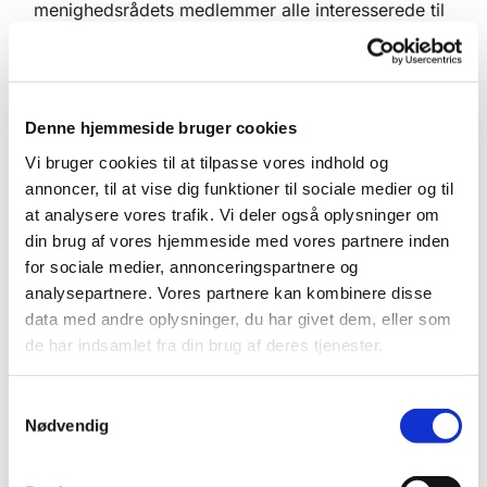
menighedsrådets medlemmer alle interesserede til
at komme og dele tanker om emner eller temaer af
almen betydning og relevans, som det nu kan
folde sig ud for os hver især.
Denne hjemmeside bruger cookies
Tanken er den, at det vi deler med hinanden, gør
Vi bruger cookies til at tilpasse vores indhold og
det lettere at bære for den enkelte. (Vi taler i et
annoncer, til at vise dig funktioner til sociale medier og til
fortroligt rum og refererer ikke hvad andre siger.)
at analysere vores trafik. Vi deler også oplysninger om
din brug af vores hjemmeside med vores partnere inden
Der er ikke tilmelding, mød blot op.
for sociale medier, annonceringspartnere og
analysepartnere. Vores partnere kan kombinere disse
Eventuelle spørgsmål rettes til:
data med andre oplysninger, du har givet dem, eller som
de har indsamlet fra din brug af deres tjenester.
Trine Vibe Hansen
Munkevænget 22, 4180 Sorø
S
Nødvendig
a
Tlf.: 57 83 26 20
m
Mail: 7383@sogn.dk
t