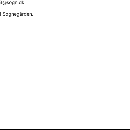
83@sogn.dk
 i Sognegården.