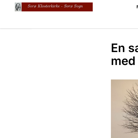
En s
med