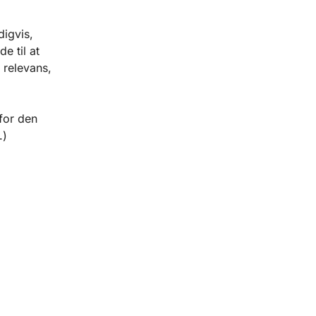
digvis,
e til at
 relevans,
for den
.)