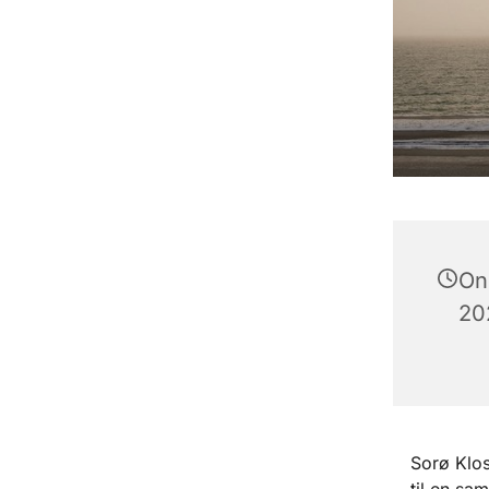
On
202
Sorø Klos
til en sa