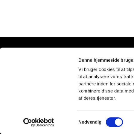
Denne hjemmeside bruger
Vi bruger cookies til at til
til at analysere vores tra
partnere inden for sociale
kombinere disse data med a
af deres tjenester.
S
Nødvendig
a
m