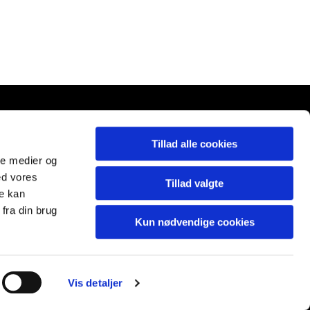
Tillad alle cookies
ale medier og
ed vores
Tillad valgte
re kan
fra din brug
Kun nødvendige cookies
Vis detaljer