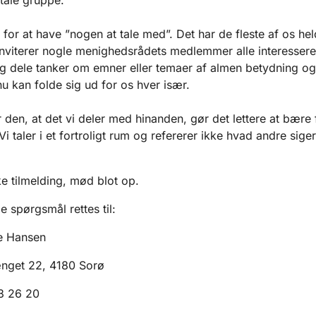
 for at have ”nogen at tale med”. Det har de fleste af os hel
nviterer nogle menighedsrådets medlemmer alle interessered
dele tanker om emner eller temaer af almen betydning og
u kan folde sig ud for os hver især.
 den, at det vi deler med hinanden, gør det lettere at bære 
Vi taler i et fortroligt rum og refererer ikke hvad andre siger
ke tilmelding, mød blot op.
e spørgsmål rettes til:
be Hansen
get 22, 4180 Sorø
83 26 20