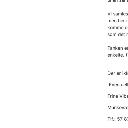
Vi samles
men her i
komme og 
som det n
Tanken er
enkelte. (
Der er ik
Eventuell
Trine Vi
Munkevæn
Tlf.: 57 