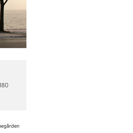
180
gnegården