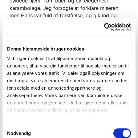
cyklede hjem, kom buen og cykelegernet i
karambolage. Jeg forsøgte at forklare miseren,
men Hans var fuld af forståelse, og gik ind og
fandt en ny bue. Men nu kom der et vink med et
cykelegern, som var umisforståeligt. Den nye bue
kom nemlig også op at toppes med cyklen. To
brudte violinbuer på en dag. Igen tog Hans det i
Denne hjemmeside bruger cookies
stiv arm og med godt humør, og vi blev enige om,
Vi bruger cookies til at tilpasse vores indhold og
at jeg ikke havde nogen musikalsk fremtid.
annoncer, til at vise dig funktioner til sociale medier og til
Episoden viste hans menneskelige generøsitet.
at analysere vores trafik. Vi deler også oplysninger om
Generøs kan man jo være på mange måder. Det
din brug af vores hjemmeside med vores partnere inden
sværeste er at være generøs med sin tid, sit
for sociale medier, annonceringspartnere og
nærvær og sit engagement – kort sagt sit eget liv.
analysepartnere. Vores partnere kan kombinere disse
Det var Hans. En enkelt gang blev han dog gram i
data med andre oplysninger, du har givet dem, eller som
hu. Inde i hans køkken havde jeg sammen med
de har indsamlet fra din brug af deres tjenester.
hans søn fremstillet nytårsfyrværkeri. Pludselig gik
der ild i et kanonslag, og Hans var helt uforberedt
på det.
S
Nødvendig
a