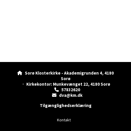
Sorø Klosterkirke - Akademigrunden 4, 4180

Sorø
· Kirkekontor: Munkevænget 22, 4180 Sorø
57832620

dva@km.dk

Tilgænglighedserklæring
Kontakt