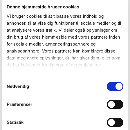
Denne hjemmeside bruger cookies
Vi bruger cookies til at tilpasse vores indhold og
annoncer, til at vise dig funktioner til sociale medier og til
at analysere vores trafik. Vi deler også oplysninger om
Søndag 13. september 2026, kl.
din brug af vores hjemmeside med vores partnere inden
10:00
for sociale medier, annonceringspartnere og
analysepartnere. Vores partnere kan kombinere disse
data med andre oplysninger, du har givet dem, eller som
de har indsamlet fra din brug af deres tjenester.
S
Nødvendig
a
Du vil måske også kunne
lide...
m
t
Præferencer
y
k
k
Statistik
e