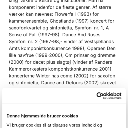
lang række orkestre og institutioner. Han har
komponeret indenfor de fleste genrer. Af større
værker kan nævnes: Flowerfall (1993) for
kammerensemble, Ghostlands (1997) koncert for
saxofonkvartet og sinfonietta, Symfoni nr. 1, A
Sense of Fall (1997-98), Dance And Roses
Symfoni nr. 2 (1997-98,- vinder af Vestsjællands
Amts komponistkonkurrence 1998), Operaen Den
lille havfrue (1999-2000), Om prinser og drømme
(2000) for decet plus slagtøj (vinder af Randers
Kammerorkesters komponistkonkurrence 2001),
koncerterne Winter has come (2002) for saxofon
og sinfonietta, Dance and Detours (2002) skrevet
til Helge Slaatto og Randers Kammerorkester og
Leaves in Winter (2004) for obo og
strygerorkester, orkestereventyret Tommelise
(2003) for symfoniorkester, kor, børnekor, solister
Denne hjemmeside bruger cookies
og fortæller, operaen Edens Gave (2005-06) over
roman af Svend Åge Madsen, samt Of Fire and
Vi bruger cookies til at tilpasse vores indhold og