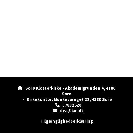
Sorø Klosterkirke - Akademigrunden 4, 4180

Sorø
· Kirkekontor: Munkevænget 22, 4180 Sorø
57832620

dva@km.dk

Tilgænglighedserklæring