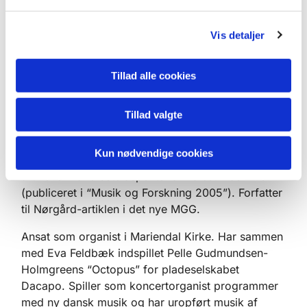
Hafnias Rejselegat 1989 samt et legat fra Léonie
l
Sonnings Fond. Modtog efteråret 2006 Hakon
g
Børresen-legatet, og en kunstfondspræmiering for
Vis detaljer
operaen “Edens Gave”.
Tillad alle cookies
Studielektor i teori og analyse ved
Musikvidenskabeligt Institut i København. Forfatter
til bogen “Virkeligheden fortæller mig altid flere
Tillad valgte
historier”(1996) om Per Nørgårds musik- og
verdenssyn, samt -udover en række artikler om
Kun nødvendige cookies
primært ny musik – “Efter Dissonansen” (2005), en
artikel om oversete aspekter af Palestrinas musik
(publiceret i “Musik og Forskning 2005”). Forfatter
til Nørgård-artiklen i det nye MGG.
Ansat som organist i Mariendal Kirke. Har sammen
med Eva Feldbæk indspillet Pelle Gudmundsen-
Holmgreens “Octopus” for pladeselskabet
Dacapo. Spiller som koncertorganist programmer
med ny dansk musik og har uropført musik af