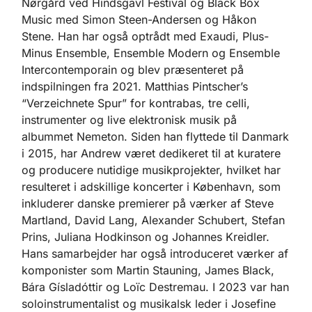
Nørgård ved Hindsgavl Festival og Black Box
Music med Simon Steen-Andersen og Håkon
Stene. Han har også optrådt med Exaudi, Plus-
Minus Ensemble, Ensemble Modern og Ensemble
Intercontemporain og blev præsenteret på
indspilningen fra 2021. Matthias Pintscher’s
“Verzeichnete Spur” for kontrabas, tre celli,
instrumenter og live elektronisk musik på
albummet Nemeton. Siden han flyttede til Danmark
i 2015, har Andrew været dedikeret til at kuratere
og producere nutidige musikprojekter, hvilket har
resulteret i adskillige koncerter i København, som
inkluderer danske premierer på værker af Steve
Martland, David Lang, Alexander Schubert, Stefan
Prins, Juliana Hodkinson og Johannes Kreidler.
Hans samarbejder har også introduceret værker af
komponister som Martin Stauning, James Black,
Bára Gísladóttir og Loïc Destremau. I 2023 var han
soloinstrumentalist og musikalsk leder i Josefine