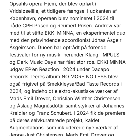
Opsahls opera Hjem, der blev opført i
Vridsløselille, et tidligere fængsel i udkanten af
København; operaen blev nomineret i 2024 til
både CPH Prisen og Reumert Prisen. Andrew var
med til at stifte EKKI MINNA, en eksperimentel duo
med den prisvindende accordionist Jónas Ásgeir
Ásgeirsson. Duoen har optrådt på førende
festivaler for ny musik, herunder Klang, IMPULS
og Dark Music Days har fået stor ros. EKKI MINNA
udgav EP’en Reaction i 2024 under Dacapo
Records. Deres album NO MORE NO LESS blev
også frigivet på Smekkleysa/Bad Taste Records i
2024, og indeholdt elektro-akustiske værker af
Mads Emil Dreyer, Christian Winther Christensen
og Áslaug Magnúsdóttir samt stykker af Johannes
Kreidler og Franz Schubert. I 2024 fik de premiere
på deres selvkuraterede projekt, kaldet
Augmentations, som inkluderede nye værker af
Jeppe Just Christensen, Mads Emil Dreyer og