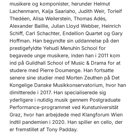
musikere og komponister, herunder Helmut
Lachenmann, Kaija Saariaho, Judith Weir, Torleif
Thedéen, Alisa Weilerstein, Thomas Adès,
Alexander Baillie, Julian Lloyd Webber, Heinrich
Schiff, Carl Schachter, Endellion Quartet og Gary
Hoffman. Han begyndte sin uddannelse på den
prestigefyldte Yehudi Menuhin School for
begavede unge musikere, inden han i 2011 kom
ind på Guildhall School of Music & Drama for at
studere med Pierre Doumenge. Han fortsatte
senere sine studier med Morten Zeuthen på Det
Kongelige Danske Musikkonservatorium, hvor han
dimitterede i 2017. Han specialiserede sig
yderligere i nutidig musik gennem Postgraduate
Performance-programmet ved Kunstuniversität
Graz, hvor han arbejdede med Klangforum Wien
indtil pandemien i 2020. Han spiller en cello, der
er fremstillet af Tony Padday.