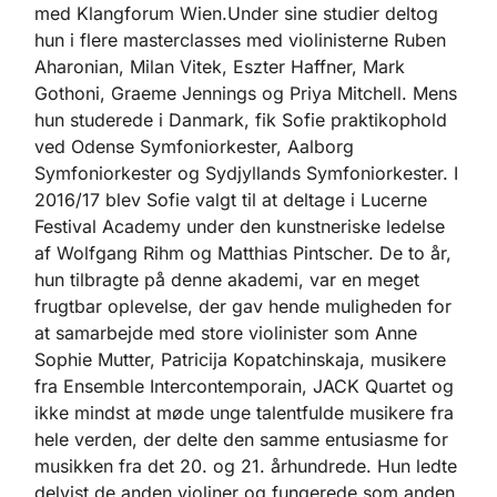
med Klangforum Wien.Under sine studier deltog
hun i flere masterclasses med violinisterne Ruben
Aharonian, Milan Vitek, Eszter Haffner, Mark
Gothoni, Graeme Jennings og Priya Mitchell. Mens
hun studerede i Danmark, fik Sofie praktikophold
ved Odense Symfoniorkester, Aalborg
Symfoniorkester og Sydjyllands Symfoniorkester. I
2016/17 blev Sofie valgt til at deltage i Lucerne
Festival Academy under den kunstneriske ledelse
af Wolfgang Rihm og Matthias Pintscher. De to år,
hun tilbragte på denne akademi, var en meget
frugtbar oplevelse, der gav hende muligheden for
at samarbejde med store violinister som Anne
Sophie Mutter, Patricija Kopatchinskaja, musikere
fra Ensemble Intercontemporain, JACK Quartet og
ikke mindst at møde unge talentfulde musikere fra
hele verden, der delte den samme entusiasme for
musikken fra det 20. og 21. århundrede. Hun ledte
delvist de anden violiner og fungerede som anden