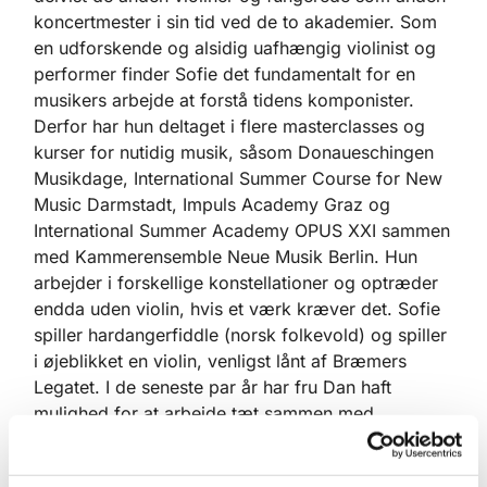
koncertmester i sin tid ved de to akademier. Som
en udforskende og alsidig uafhængig violinist og
performer finder Sofie det fundamentalt for en
musikers arbejde at forstå tidens komponister.
Derfor har hun deltaget i flere masterclasses og
kurser for nutidig musik, såsom Donaueschingen
Musikdage, International Summer Course for New
Music Darmstadt, Impuls Academy Graz og
International Summer Academy OPUS XXI sammen
med Kammerensemble Neue Musik Berlin. Hun
arbejder i forskellige konstellationer og optræder
endda uden violin, hvis et værk kræver det. Sofie
spiller hardangerfiddle (norsk folkevold) og spiller
i øjeblikket en violin, venligst lånt af Bræmers
Legatet. I de seneste par år har fru Dan haft
mulighed for at arbejde tæt sammen med
komponister og dirigenter som Simon Steen-
Andersen, Helmut Lachenmann, Beat Furrer, Steve