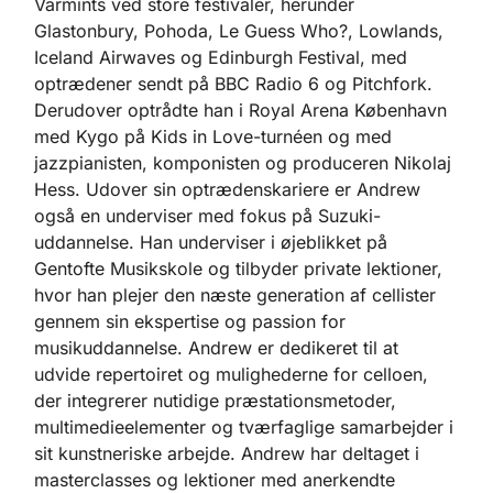
Varmints ved store festivaler, herunder
Glastonbury, Pohoda, Le Guess Who?, Lowlands,
Iceland Airwaves og Edinburgh Festival, med
optrædener sendt på BBC Radio 6 og Pitchfork.
Derudover optrådte han i Royal Arena København
med Kygo på Kids in Love-turnéen og med
jazzpianisten, komponisten og produceren Nikolaj
Hess. Udover sin optrædenskariere er Andrew
også en underviser med fokus på Suzuki-
uddannelse. Han underviser i øjeblikket på
Gentofte Musikskole og tilbyder private lektioner,
hvor han plejer den næste generation af cellister
gennem sin ekspertise og passion for
musikuddannelse. Andrew er dedikeret til at
udvide repertoiret og mulighederne for celloen,
der integrerer nutidige præstationsmetoder,
multimedieelementer og tværfaglige samarbejder i
sit kunstneriske arbejde. Andrew har deltaget i
masterclasses og lektioner med anerkendte