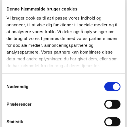
Reich, Enno Poppe, Susanna Mälkki, Brad Lubman
og Alan Gilbert og har urpremieret operaer,
Denne hjemmeside bruger cookies
kammer-, ensemble- og orkesterværker af Klaus
Vi bruger cookies til at tilpasse vores indhold og
Lang, Olga Neuwirth, Bernhard Lang, Georg-
annoncer, til at vise dig funktioner til sociale medier og til
Friedrich Haas og Georges Aperghis. I juli 2018 vil
at analysere vores trafik. Vi deler også oplysninger om
Sofie deltage i Bang on a Can Summer Festival på
din brug af vores hjemmeside med vores partnere inden
Massachusetts Museum of Contemporary Art, hvor
for sociale medier, annonceringspartnere og
hun sammen med udvalgte dedikerede musikere
analysepartnere. Vores partnere kan kombinere disse
vil arbejde med komponisterne David Lang, Julia
data med andre oplysninger, du har givet dem, eller som
Wolfe og Michael Gordon samt medlemmer af
de har indsamlet fra din brug af deres tjenester.
Bang on a Can All-Stars. Dette ophold er venligt
støttet af SNYK (center for nutidig og
S
eksperimenterende musik og lydkunst i Danmark).
Nødvendig
a
Hun bliver regelmæssigt inviteret til anerkendte
m
festivaler og scener for nutidig musik og spiller
t
sammen med ensembler såsom Klangforum Wien,
Præferencer
y
Curious Chamber Players, Klangforum Heidelberg
k
og andre. Hun har spillet i sale såsom
k
Statistik
Elbphilharmonie, Wiener Konzerthaus, Lucerne