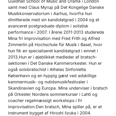
Guildhall School of Music and Drama i London
samt med Claus Myrup på Det Kongelige Danske
Musikkonservatorium i Aarhus, hvorfra hun
dimitterede med sin kandidatgrad i 2004 og et
avanceret postgraduate diplom i solistisk
performance i 2007. I årene 2011-2013 studerede
Mina fri improvisation med Fred Frith og Alfred
Zimmerlin på Hochschule für Musik i Basel, hvor
hun fik en specialiseret kandidatgrad i emnet i
2013.Hun er i øjeblikket medleder af bratsch-
sektionen i Det Danske Kammerorkester. Hun er
også solobratschist i Athelas Sinfonietta
København og en hyppig gæst ved adskillige
kammermusik- og nutidsmusikfestivaler i
Skandinavien og Europa. Mina underviser i bratsch
på Orkester Nordens sommerkurser i Lahti og
coacher regelmæssigt workshops i fri
improvisation.Den bratsch, Mina spiller på, er et
instrument bygget af Hiroshi Iizuka i 2004.