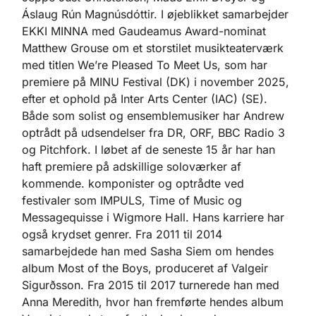
Áslaug Rún Magnúsdóttir. I øjeblikket samarbejder
EKKI MINNA med Gaudeamus Award-nominat
Matthew Grouse om et storstilet musikteaterværk
med titlen We’re Pleased To Meet Us, som har
premiere på MINU Festival (DK) i november 2025,
efter et ophold på Inter Arts Center (IAC) (SE).
Både som solist og ensemblemusiker har Andrew
optrådt på udsendelser fra DR, ORF, BBC Radio 3
og Pitchfork. I løbet af de seneste 15 år har han
haft premiere på adskillige soloværker af
kommende. komponister og optrådte ved
festivaler som IMPULS, Time of Music og
Messagequisse i Wigmore Hall. Hans karriere har
også krydset genrer. Fra 2011 til 2014
samarbejdede han med Sasha Siem om hendes
album Most of the Boys, produceret af Valgeir
Sigurðsson. Fra 2015 til 2017 turnerede han med
Anna Meredith, hvor han fremførte hendes album